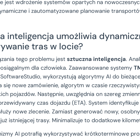
ne jest wdrożenie systemów opartych na nowoczesnyc
dynamiczne i zautomatyzowane planowanie transportó
a inteligencja umożliwia dynamic
ywanie tras w locie?
ązania tego problemu jest
sztuczna inteligencja
. Ana
eosiągalnym dla człowieka. Zaawansowane systemy
T
 SoftwareStudio, wykorzystują algorytmy AI do bieżące
ia się nowe zamówienie, algorytm w czasie rzeczywisty
tkich pojazdów. Następnie, uwzględnia on szereg zmienn
 przewidywany czas dojazdu (ETA). System identyfikuje 
służy nowe zlecenie. Zamiast generować nowy, osobny 
już istniejącej trasy. Minimalizuje to dodatkowe kilomet
nizmy AI potrafią wykorzystywać krótkoterminowe pro