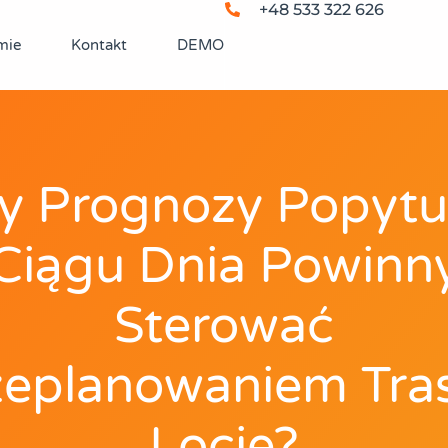
+48 533 322 626
mie
Kontakt
DEMO
y Prognozy Popyt
Ciągu Dnia Powinn
Sterować
zeplanowaniem Tra
Locie?