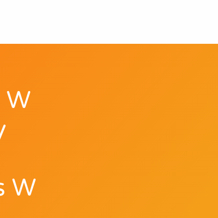
u W
y
s W