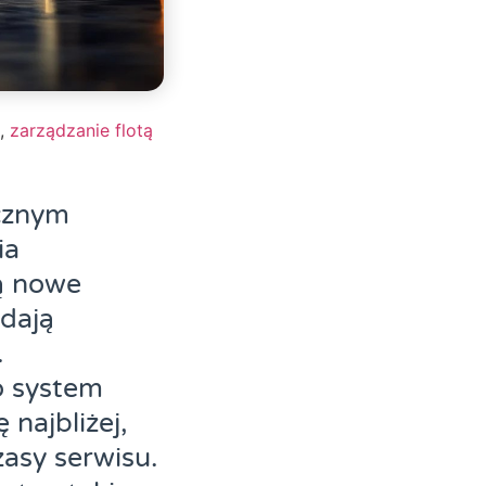
,
zarządzanie flotą
icznym
ia
ją nowe
odają
.
o system
najbliżej,
zasy serwisu.