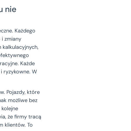
 nie
eczne. Każdego
 i zmiany
 kalkulacyjnych,
eefektywnego
eracyjne. Każde
 i ryzykowne. W
. Pojazdy, które
dnak możliwe bez
 kolejne
a, że firmy tracą
 klientów. To