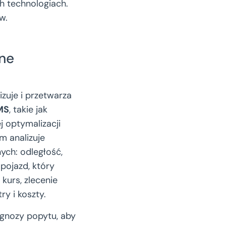
h technologiach.
w.
zne
lizuje i przetwarza
MS
, takie jak
j optymalizacji
m analizuje
ych: odległość,
pojazd, który
kurs, zlecenie
ry i koszty.
gnozy popytu, aby