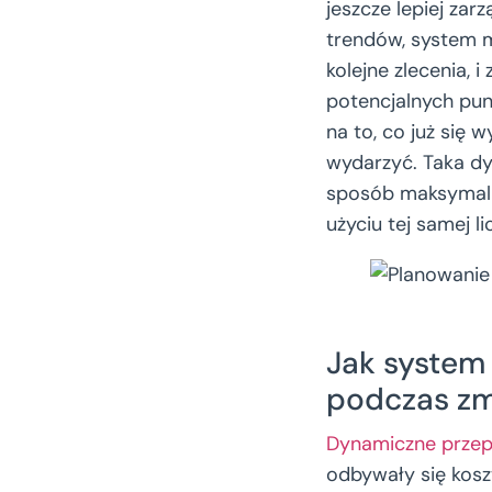
jeszcze lepiej za
trendów, system m
kolejne zlecenia, 
potencjalnych pu
na to, co już się 
wydarzyć. Taka d
sposób maksymalni
użyciu tej samej l
Jak system 
podczas zm
Dynamiczne przep
odbywały się kosz