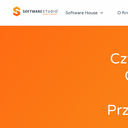
Software House
O fir
Cz
Pr