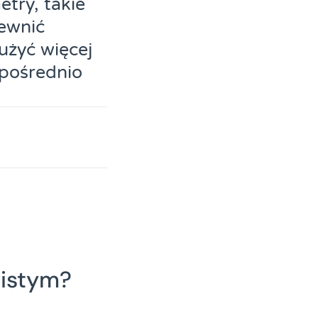
try, takie
pewnić
użyć więcej
zpośrednio
wistym?