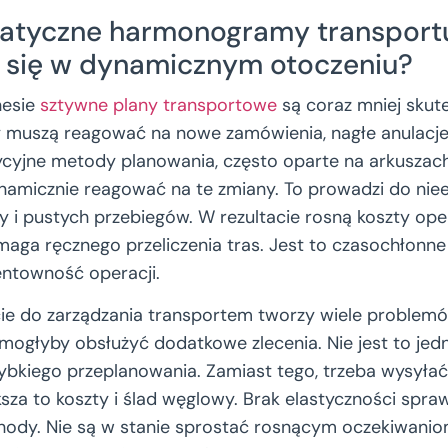
tatyczne harmonogramy transportu
 się w dynamicznym otoczeniu?
nesie
sztywne plany transportowe
są coraz mniej skut
 muszą reagować na nowe zamówienia, nagłe anulacje
ycyjne metody planowania, często oparte na arkuszach
ynamicznie reagować na te zmiany. To prowadzi do ni
ty i pustych przebiegów. W rezultacie rosną koszty op
aga ręcznego przeliczenia tras. Jest to czasochłonne
entowność operacji.
ie do zarządzania transportem tworzy wiele problemów
, mogłyby obsłużyć dodatkowe zlecenia. Nie jest to je
zybkiego przeplanowania. Zamiast tego, trzeba wysyłać
za to koszty i ślad węglowy. Brak elastyczności sprawi
hody. Nie są w stanie sprostać rosnącym oczekiwaniom