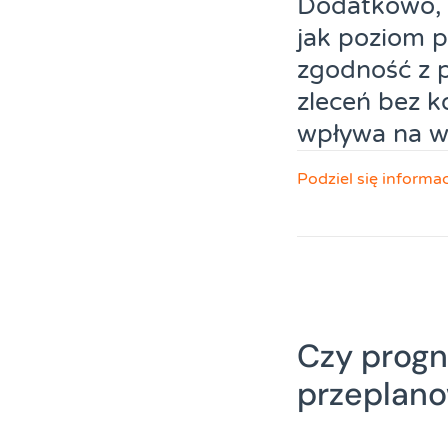
Dodatkowo, 
jak poziom p
zgodność z p
zleceń bez k
wpływa na w
Podziel się informa
Czy progn
przeplano