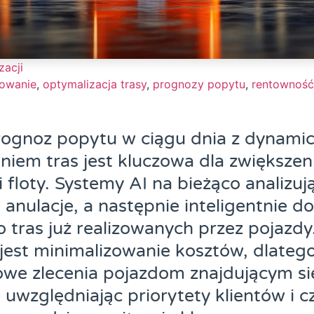
zacji
owanie
,
optymalizacja trasy
,
prognozy popytu
,
rentowność
prognoz popytu w ciągu dnia z dynam
iem tras jest kluczowa dla zwiększen
 floty. Systemy AI na bieżąco analizu
 anulacje, a następnie inteligentnie d
o tras już realizowanych przez pojazdy
jest minimalizowanie kosztów, dlateg
owe zlecenia pojazdom znajdującym się 
 uwzględniając priorytety klientów i c