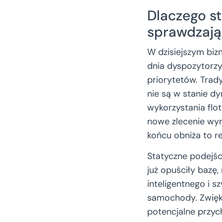
Dlaczego s
sprawdzają
W dzisiejszym biz
dnia dyspozytorzy
priorytetów. Trad
nie są w stanie d
wykorzystania flo
nowe zlecenie wym
końcu obniża to r
Statyczne podejśc
już opuściły bazę
inteligentnego i s
samochody. Zwięks
potencjalne przyc