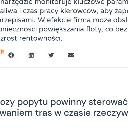
narzędzie monitoruje kluczowe parame
aliwa i czas pracy kierowców, aby za
rzepisami. W efekcie firma może obsł
onieczności powiększania floty, co be
zrost rentowności.
cją
ozy popytu powinny sterować
waniem tras w czasie rzeczy