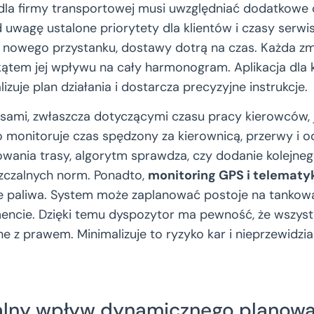
la firmy transportowej musi uwzględniać dodatkowe o
 uwagę ustalone priorytety dla klientów i czasy serwis
nowego przystanku, dostawy dotrą na czas. Każda zm
ątem jej wpływu na cały harmonogram. Aplikacja dla 
izuje plan działania i dostarcza precyzyjne instrukcje.
sami, zwłaszcza dotyczącymi czasu pracy kierowców, 
 monitoruje czas spędzony za kierownicą, przerwy i o
wania trasy, algorytm sprawdza, czy dodanie kolejneg
zczalnych norm. Ponadto,
monitoring GPS i telematy
e paliwa. System może zaplanować postoje na tankow
cie. Dzięki temu dyspozytor ma pewność, że wszystk
ne z prawem. Minimalizuje to ryzyko kar i nieprzewid
realny wpływ dynamicznego planowa