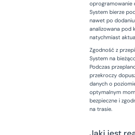
oprogramowanie d
System bierze pod
nawet po dodaniu 
analizowana pod k
natychmiast aktual
Zgodność z przepi
System na bieżąco
Podczas przeplano
przekroczy dopus
danych o poziomi
optymalnym momen
bezpieczne i zgod
na trasie.
Jaki jest 