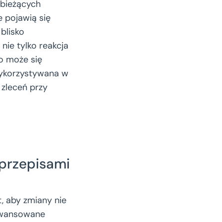
 bieżących
 pojawią się
blisko
 nie tylko reakcja
co może się
 wykorzystywana w
 zleceń przy
 przepisami
, aby zmiany nie
aawansowane