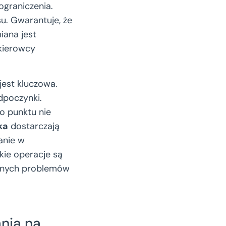
graniczenia.
u. Gwarantuje, że
iana jest
kierowcy
jest kluczowa.
dpoczynki.
o punktu nie
ka
dostarczają
anie w
ie operacje są
zianych problemów
nia na