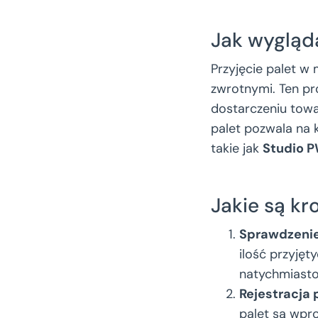
Jak wygląd
Przyjęcie palet w
zwrotnymi. Ten pr
dostarczeniu tow
palet pozwala na k
takie jak
Studio 
Jakie są kr
Sprawdzenie 
ilość przyjęt
natychmiast
Rejestracja 
palet są wpr