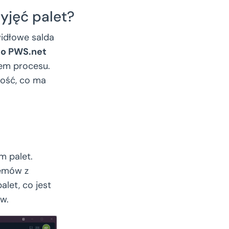
yjęć palet?
widłowe salda
io PWS.net
pem procesu.
ność, co ma
m palet.
lemów z
let, co jest
ów.