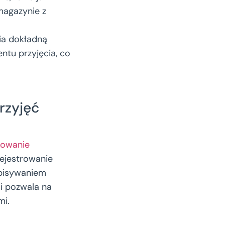
magazynie z
ia dokładną
ntu przyjęcia, co
rzyjęć
owanie
rejestrowanie
wpisywaniem
i pozwala na
mi.