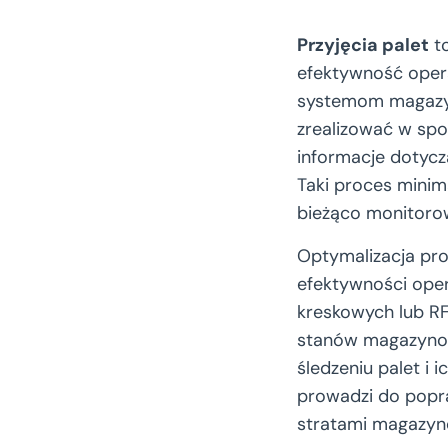
Przyjęcia palet
to
efektywność opera
systemom magazyn
zrealizować w spo
informacje dotyczą
Taki proces minima
bieżąco monitor
Optymalizacja proc
efektywności ope
kreskowych lub RF
stanów magazynow
śledzeniu palet i 
prowadzi do popra
stratami magazy