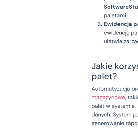
SoftwareStu
paletami.
Ewidencja p
ewidencję pal
ułatwia zarz
Jakie korz
palet?
Automatyzacja pro
magazynowe
, tak
palet w systemie.
danych. System p
generowanie rapor