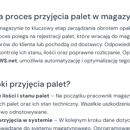
a proces przyjęcia palet w magazy
 magazynie to kluczowy etap zarządzania obrotem op
oces polega na rejestracji palet, które wracają do ma
arów do klienta lub pochodzą od dostawcy. Odpowied
ontrolę ich stanu, ilości oraz poprawne rozliczanie. 
PWS.net
, umożliwia automatyzację i optymalizację teg
oki przyjęcia palet?
ilości i stanu palet
– Na początku pracownik magazy
ych palet oraz ich stan techniczny. Wszelkie uszkodzeni
owo odnotowywane.
przyjęcia w systemie
– W kolejnym kroku dane dotyc
owadzane do systemu magazynowego. Oprogramowanie