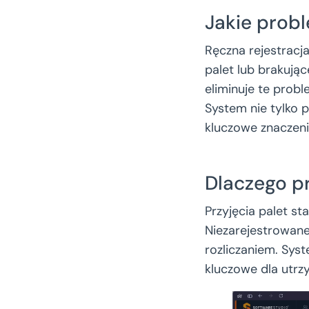
Jakie prob
Ręczna rejestracj
palet lub brakują
eliminuje te prob
System nie tylko 
kluczowe znaczen
Dlaczego pr
Przyjęcia palet s
Niezarejestrowane
rozliczaniem. Syst
kluczowe dla utrz