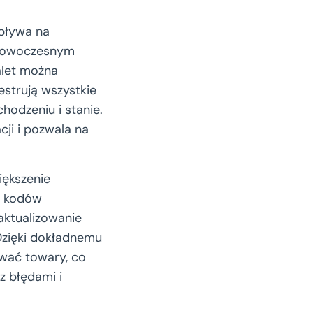
pływa na
i nowoczesnym
let można
estrują wszystkie
hodzeniu i stanie.
cji i pozwala na
iększenie
e kodów
aktualizowanie
Dzięki dokładnemu
ować towary, co
z błędami i