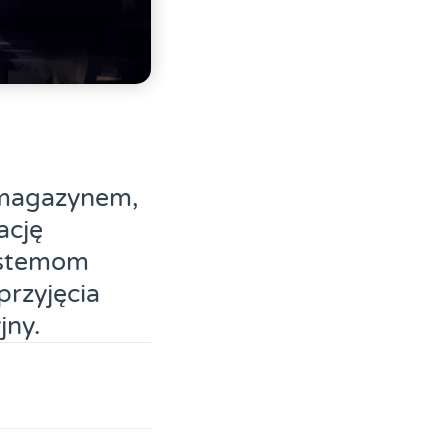
u magazynem,
ację
ystemom
rzyjęcia
jny.