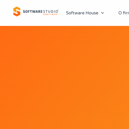
Software House
O fir