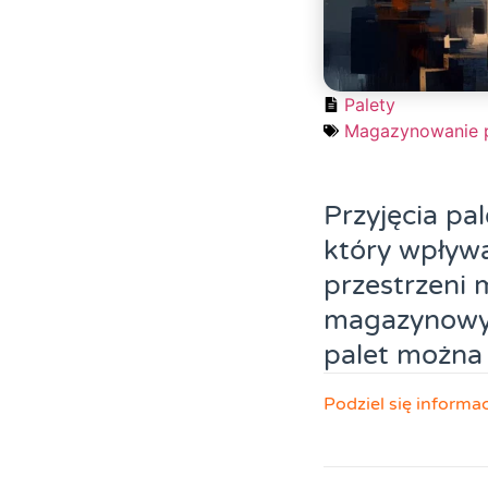
Palety
Magazynowanie p
Przyjęcia pa
który wpływa
przestrzeni
magazynowym
palet można 
Podziel się informa