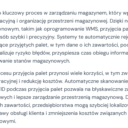
 kluczowy proces w zarządzaniu magazynem, który w
cyjną i organizację przestrzeni magazynowej. Dzięk
owym, takim jak oprogramowanie WMS, przyjęcia pa
sób szybki i precyzyjny. Systemy te automatycznie rej
ce przyjętych palet, w tym dane o ich zawartości, poc
lizuje ryzyko błędów, przyspiesza czas obiegu informa
owanie stanów magazynowych.
esu przyjęcia palet przynosi wiele korzyści, w tym zw
racyjnej i redukcję kosztów. Automatyczne skanowani
ID podczas przyjęcia palet pozwala na błyskawiczne z
ych i lepsze zarządzanie przestrzenią magazynową. 
ich zawartości, przedsiębiorstwa mogą szybciej lokaliz
wy obsługi klienta i zmniejszenia kosztów związanych 
nowymi.