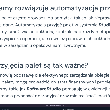
lemy rozwiązuje automatyzacja prz
a palet często prowadzi do pomyłek, takich jak niepra
ce dane. Automatyzacja przyjęć palet w systemie
Stud
lemy, umożliwiając dokładną kontrolę nad każdym eta
przyspiesza operacje, ale również poprawia ich dokład
ie w zarządzaniu opakowaniami zwrotnymi.
zyjęcia palet są tak ważne?
tanowią podstawę dla efektywnego zarządzania obiegie
 palety mogą prowadzić do strat finansowych i prob
emy takie jak
SoftwareStudio
pomagają w ewidencji pa
ymania płynności operacyjnej oraz minimalizacji koszt