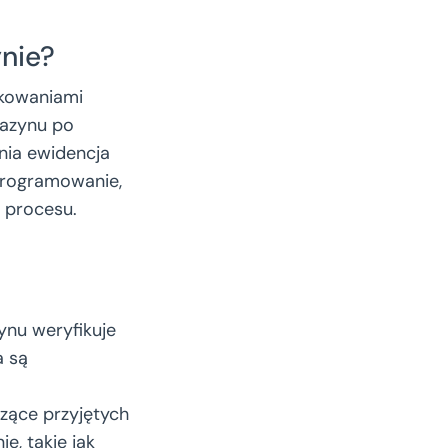
nie?
akowaniami
gazynu po
nia ewidencja
Oprogramowanie,
o procesu.
nu weryfikuje
a są
zące przyjętych
, takie jak