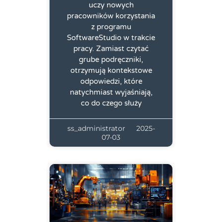
uczy nowych
pracowników korzystania
z programu
SoftwareStudio w trakcie
pracy. Zamiast czytać
grube podręczniki,
otrzymują kontekstowe
odpowiedzi, które
natychmiast wyjaśniają,
co do czego służy
ss_administrator
2025-
07-03