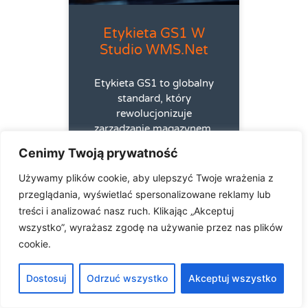
Etykieta GS1 W
Studio WMS.net
Etykieta GS1 to globalny
standard, który
rewolucjonizuje
zarządzanie magazynem,
zwłaszcza w połączeniu z
Cenimy Twoją prywatność
oprogramowaniem SaaS.
Systemy magazynowe
Używamy plików cookie, aby ulepszyć Twoje wrażenia z
działające w chmurze
przeglądania, wyświetlać spersonalizowane reklamy lub
(SaaS) bezproblemowo
treści i analizować nasz ruch. Klikając „Akceptuj
integrują się z etykietami
wszystko”, wyrażasz zgodę na używanie przez nas plików
GS1, umożliwiając
cookie.
precyzyjne śledzenie
Dostosuj
Odrzuć wszystko
Akceptuj wszystko
ss_administrator
2025-
08-22