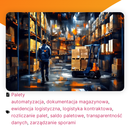
Palety
automatyzacja
,
dokumentacja magazynowa
,
ewidencja logistyczna
,
logistyka kontraktowa
,
rozliczanie palet
,
saldo paletowe
,
transparentność
danych
,
zarządzanie sporami