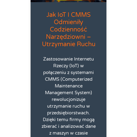
Jak IoT I CMMS
Odmieniły
Codzienność
Narzędziowni –
Utrzymanie Ruchu
Zastosowanie Internetu
Rzeczy (IoT) w
połączeniu z systemami
CMMS (Computerized
Maintenance
Management System)
rewolucjonizuje
utrzymanie ruchu w
przedsiębiorstwach.
Dzięki temu firmy mogą
zbierać i analizować dane
z maszyn w czasie