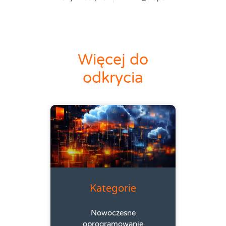
Więcej do
odkrycia
Kategorie
Nowoczesne
oprogramowanie