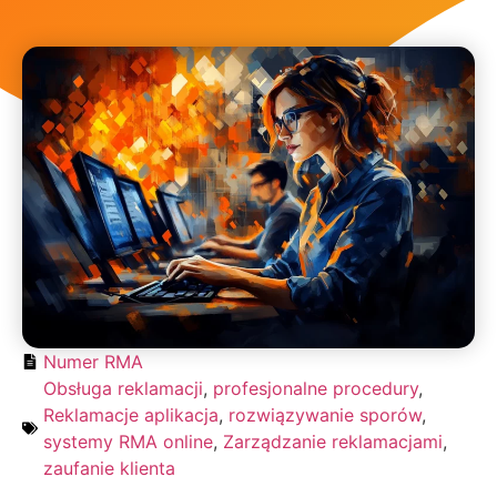
Numer RMA
Obsługa reklamacji
,
profesjonalne procedury
,
Reklamacje aplikacja
,
rozwiązywanie sporów
,
systemy RMA online
,
Zarządzanie reklamacjami
,
zaufanie klienta