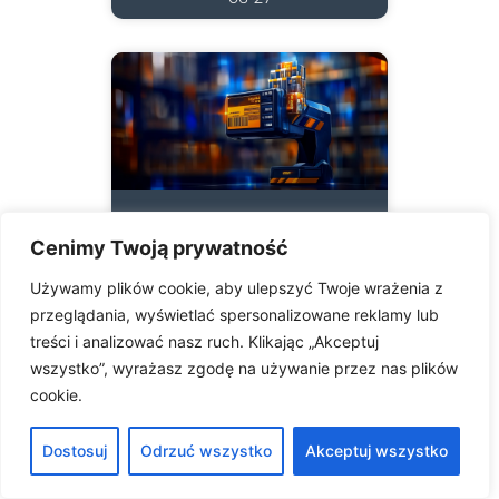
Systemy
Cenimy Twoją prywatność
Informatyczne W
Magazynie
Używamy plików cookie, aby ulepszyć Twoje wrażenia z
przeglądania, wyświetlać spersonalizowane reklamy lub
treści i analizować nasz ruch. Klikając „Akceptuj
Kompleksowo zapanuj
nad swoim magazynem!
wszystko”, wyrażasz zgodę na używanie przez nas plików
System WMS od
cookie.
SoftwareStudio to
zaawansowane
Dostosuj
Odrzuć wszystko
Akceptuj wszystko
oprogramowanie, które
automatyzuje wszystkie