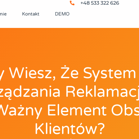
+48 533 322 626
mie
Kontakt
DEMO
y Wiesz, Że System
ządzania Reklamac
Ważny Element Obs
Klientów?