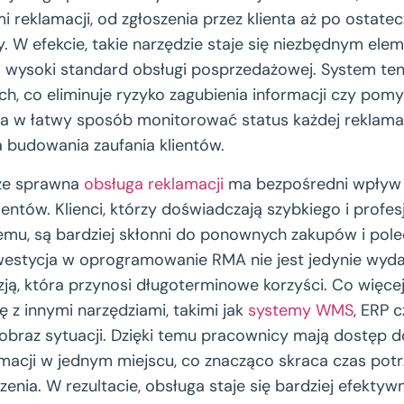
 reklamacji, od zgłoszenia przez klienta aż po ostatec
. W efekcie, takie narzędzie staje się niezbędnym el
 o wysoki standard obsługi posprzedażowej. System te
ch, co eliminuje ryzyko zagubienia informacji czy pomy
a w łatwy sposób monitorować status każdej reklamacj
 budowania zaufania klientów.
 że sprawna
obsługa reklamacji
ma bezpośredni wpływ 
klientów. Klienci, którzy doświadczają szybkiego i profe
emu, są bardziej skłonni do ponownych zakupów i pole
westycja w oprogramowanie RMA nie jest jedynie wyda
zją, która przynosi długoterminowe korzyści. Co więcej
ię z innymi narzędziami, takimi jak
systemy WMS
, ERP 
obraz sytuacji. Dzięki temu pracownicy mają dostęp d
macji w jednym miejscu, co znacząco skraca czas pot
zenia. W rezultacie, obsługa staje się bardziej efektywna