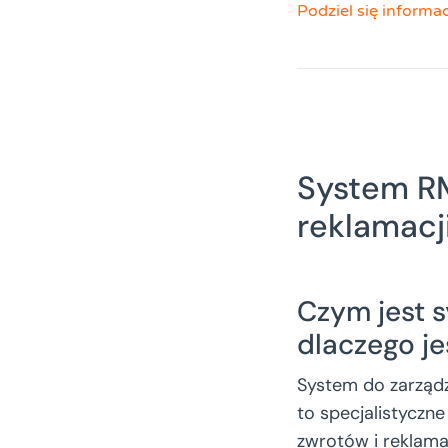
Podziel się informa
System R
reklamacji
Czym jest s
dlaczego je
System do zarządz
to specjalistyczn
zwrotów i reklama