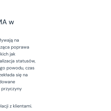
RMA w
ływają na
nacząca poprawa
kich jak
lizacja statusów,
ego powodu, czas
zekłada się na
budowane
 przyczyny
ji z klientami.