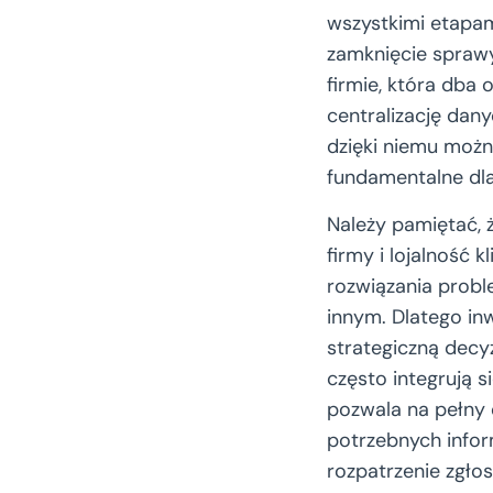
wszystkimi etapami
zamknięcie sprawy
firmie, która dba
centralizację dany
dzięki niemu możn
fundamentalne dla
Należy pamiętać,
firmy i lojalność 
rozwiązania probl
innym. Dlatego in
strategiczną decy
często integrują s
pozwala na pełny 
potrzebnych infor
rozpatrzenie zgłos