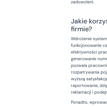
zadowoleni.
Jakie korz
firmie?
Wdrożenie system
funkcjonowanie cał
efektywności pracy
generowanie numer
pozwala pracownik
rozpatrywania poj
wyższą satysfakcj
raportowanie, dz
reklamacji i pode
Ponadto, wprowad