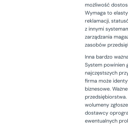
możliwość dostoso
Wymaga to elastyc
reklamacji, statu
z innymi systema
zarządzania maga
zasobów przedsię
Inna bardzo ważna
System powinien g
najczęstszych prz
firma może ident
biznesowe. Ważne 
przedsiębiorstwa.
wolumeny zgłoszeń
dostawcy oprogram
ewentualnych prob