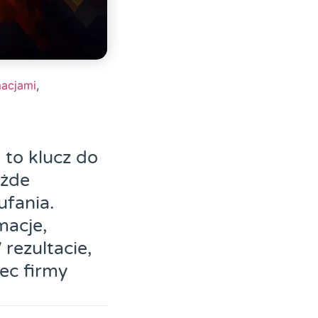
macjami
,
 to klucz do
ażde
ufania.
macje,
rezultacie,
bec firmy