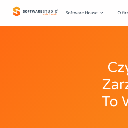
Software House
O fir
Cz
Zar
To 