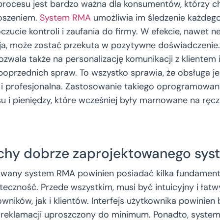
rocesu jest bardzo ważna dla konsumentów, którzy ch
głoszeniem.
System RMA
umożliwia im śledzenie każdego
czucie kontroli i zaufania do firmy. W efekcie, nawet 
cja, może zostać przekuta w pozytywne doświadczenie
pozwala także na personalizację komunikacji z klientem 
poprzednich spraw. To wszystko sprawia, że obsługa je
 i profesjonalna. Zastosowanie takiego oprogramowan
u i pieniędzy, które wcześniej były marnowane na ręc
echy dobrze zaprojektowanego sy
owany system RMA powinien posiadać kilka fundamenta
teczność. Przede wszystkim, musi być intuicyjny i łat
ników, jak i klientów. Interfejs użytkownika powinien b
 reklamacji uproszczony do minimum. Ponadto, syste