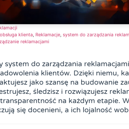
klamacji
obsługa klienta
,
Reklamacje
,
system do zarządzania rekla
ządzanie reklamacjami
y system do zarządzania reklamacjami
adowolenia klientów. Dzięki niemu, k
raktujesz jako szansę na budowanie za
strujesz, śledzisz i rozwiązujesz rekla
transparentność na każdym etapie. W 
czują się docenieni, a ich lojalność wo