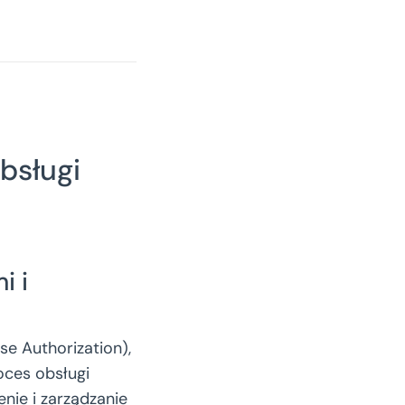
bsługi
i i
e Authorization),
oces obsługi
nie i zarządzanie