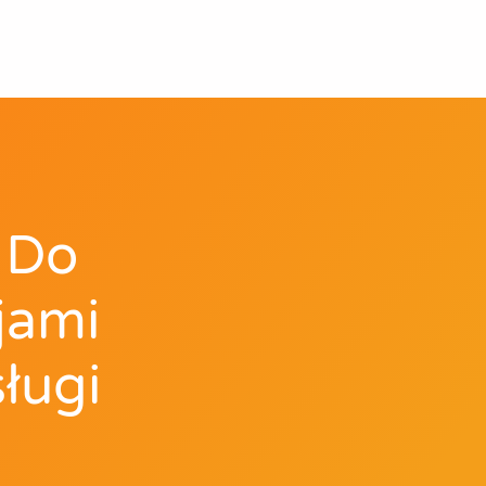
 Do
jami
ługi