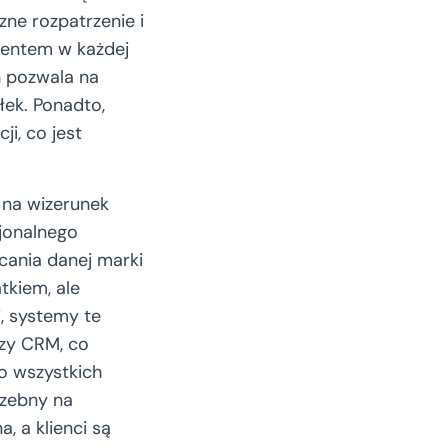
zne rozpatrzenie i
ementem w każdej
n pozwala na
łek. Ponadto,
i, co jest
na wizerunek
sjonalnego
cania danej marki
tkiem, ale
, systemy te
czy CRM, co
o wszystkich
rzebny na
, a klienci są