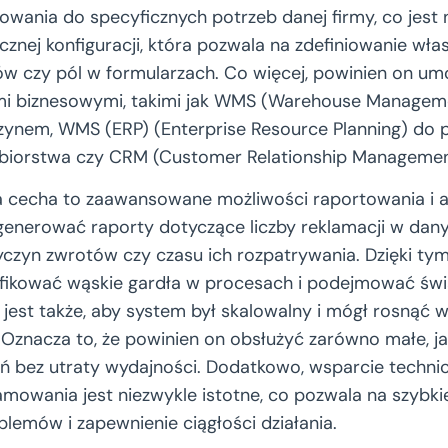
wania do specyficznych potrzeb danej firmy, co jest 
znej konfiguracji, która pozwala na zdefiniowanie wł
sów czy pól w formularzach. Co więcej, powinien on umo
mi biznesowymi, takimi jak WMS (Warehouse Managem
zynem, WMS (ERP) (Enterprise Resource Planning) do 
biorstwa czy CRM (Customer Relationship Managemen
 cecha to zaawansowane możliwości raportowania i a
enerować raporty dotyczące liczby reklamacji w dany
yczyn zwrotów czy czasu ich rozpatrywania. Dzięki ty
yfikować wąskie gardła w procesach i podejmować św
jest także, aby system był skalowalny i mógł rosnąć 
 Oznacza to, że powinien on obsłużyć zarówno małe, ja
 bez utraty wydajności. Dodatkowo, wsparcie technic
owania jest niezwykle istotne, co pozwala na szybki
lemów i zapewnienie ciągłości działania.