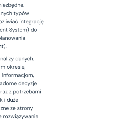
niezbędne.
asnych typów
żliwiać integrację
ent System) do
planowania
t).
nalizy danych.
m okresie,
m informacjom,
iadome decyzje
wraz z potrzebami
k i duże
zne ze strony
e rozwiązywanie