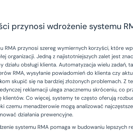
yści przynosi wdrożenie systemu 
u RMA przynosi szereg wymiernych korzyści, które wp
ej organizacji. Jedną z najistotniejszych zalet jest z
 działu obsługi klienta. Automatyzacja wielu zadań, ta
ów RMA, wysyłanie powiadomień do klienta czy aktua
om skupić się na bardziej złożonych problemach. Z t
edynczej reklamacji ulega znacznemu skróceniu, co pr
ę klientów. Co więcej, systemy te często oferują roz
ięki czemu menadżerowie mogą analizować najczęstsze
jmować działania prewencyjne.
zenie systemu RMA pomaga w budowaniu lepszych relac