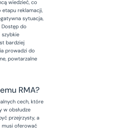
cą wiedzieć, co
 etapu reklamacji,
negatywna sytuacja,
. Dostęp do
i szybkie
st bardziej
ia prowadzi do
zne, powtarzalne
stemu RMA?
lnych cech, które
wy w obsłudze
yć przejrzysty, a
m musi oferować