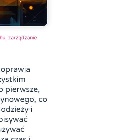
chu
,
zarządzanie
poprawia
zystkim
o pierwsze,
zynowego, co
odzieży i
spisywać
 używać
a czas i