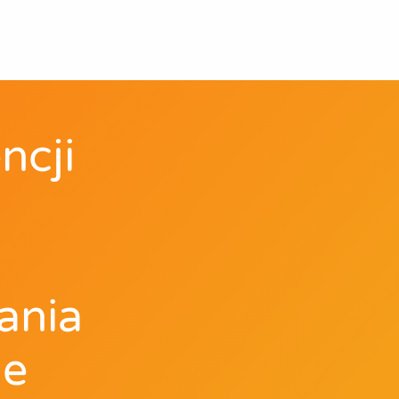
ncji
ania
ie