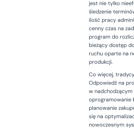
jest nie tylko ni
śledzenie termin
ilość pracy admin
cenny czas na za
program do rozlic
bieżący dostęp do
ruchu oparte na 
produkcji.
Co więcej, tradyc
Odpowiedź na pros
w nadchodzącym k
oprogramowanie bh
planowanie zakupó
się na optymaliza
nowoczesnym syste