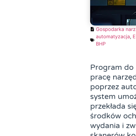
Gospodarka nar
automatyzacja
,
E
BHP
Program do 
pracę narzęd
poprzez auto
system umoż
przekłada si
środków ochr
wydania i z
skanerów ko