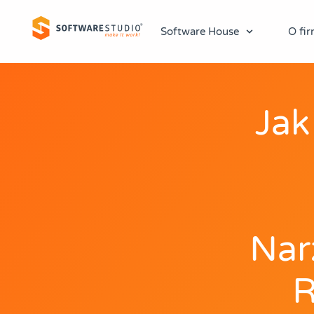
Software House
O fir
Jak
Nar
R