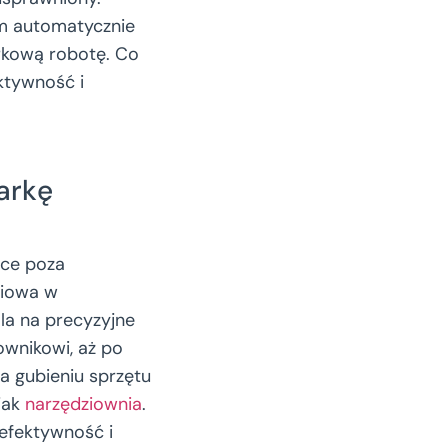
am automatycznie
erkową robotę. Co
ktywność i
arkę
ące poza
ziowa w
la na precyzyjne
wnikowi, aż po
a gubieniu sprzętu
 jak
narzędziownia
.
efektywność i