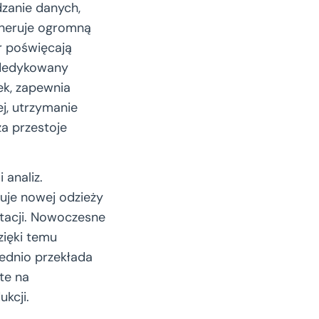
dzanie danych,
eneruje ogromną
r poświęcają
 dedykowany
ek, zapewnia
j, utrzymanie
a przestoje
 analiz.
uje nowej odzieży
acji. Nowoczesne
zięki temu
rednio przekłada
te na
kcji.