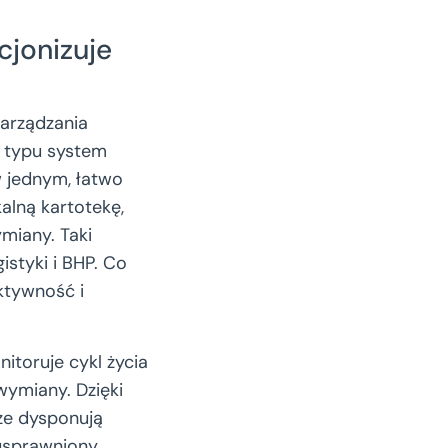
jonizuje
arządzania
o typu system
w jednym, łatwo
alną kartotekę,
ymiany. Taki
istyki i BHP. Co
ktywność i
toruje cykl życia
wymiany. Dzięki
ze dysponują
usprawniony.