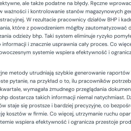
eefektywne, ale także podatne na błędy. Ręczne wprowa
ów ważności i kontrolowanie stanów magazynowych g
istracyjnej. W rezultacie pracownicy działów BHP i kad
dania, które z powodzeniem mógłby zautomatyzować
zania odzieży bhp. Taki system eliminuje ryzyko pomył
 informacji i znacznie usprawnia cały proces. Co więce
nowoczesnym systemie wspiera efektywność i ogranicz
yjne metody utrudniają szybkie generowanie raportów i
te pytanie, na przykład o to, ilu pracowników potrzeb
wartale, wymagała żmudnego przeglądania dokument
p dostarcza takich informacji niemal natychmiast. D
w staje się prostsze i bardziej precyzyjne, co bezpoś
cję kosztów w firmie. Co więcej, utrzymanie ruchu opar
mie wspiera efektywność i ogranicza przestoje produ