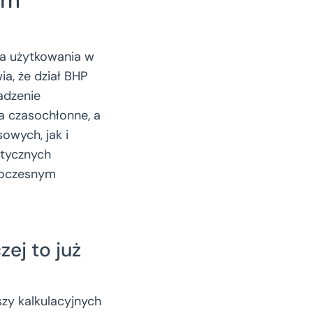
ia użytkowania w
a, że dział BHP
adzenie
a czasochłonne, a
owych, jak i
stycznych
woczesnym
ej to już
zy kalkulacyjnych