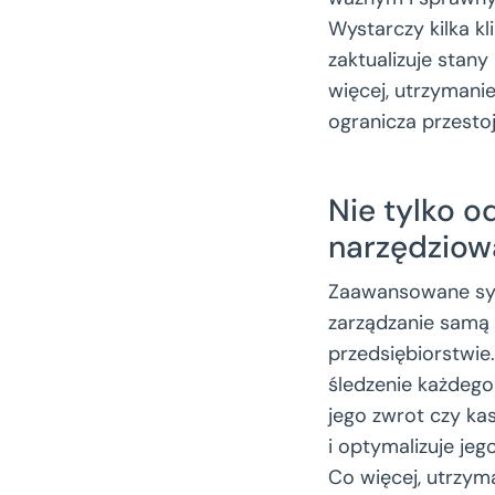
Wystarczy kilka k
zaktualizuje stan
więcej, utrzymani
ogranicza przestoj
Nie tylko o
narzędziow
Zaawansowane sys
zarządzanie samą
przedsiębiorstwie
śledzenie każdego
jego zwrot czy ka
i optymalizuje jeg
Co więcej, utrzy