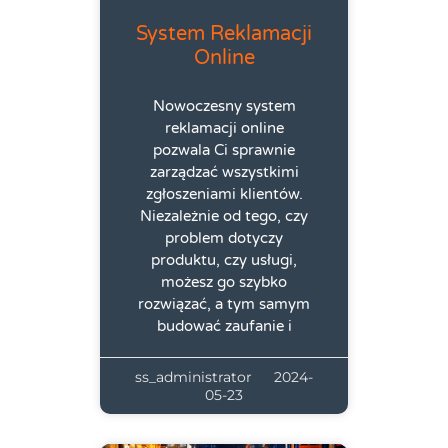
System Reklamacji
Online
Nowoczesny system
reklamacji online
pozwala Ci sprawnie
zarządzać wszystkimi
zgłoszeniami klientów.
Niezależnie od tego, czy
problem dotyczy
produktu, czy usługi,
możesz go szybko
rozwiązać, a tym samym
budować zaufanie i
ss_administrator
2024-
05-23