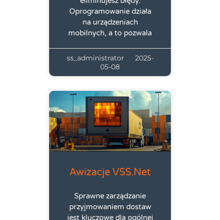
eliminujesz błędy.
Oprogramowanie działa
na urządzeniach
mobilnych, a to pozwala
ss_administrator
2025-
05-08
Awizacje VSS.net
Sprawne zarządzanie
przyjmowaniem dostaw
jest kluczowe dla ogólnej