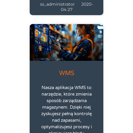
ss_administrator
2020-
04-27
WMS
Nasza aplikacja WMS to
narzędzie, które zmienia
sposób zarządzania
magazynem. Dzięki niej
zyskujesz pełną kontrolę
nad zapasami,
optymalizujesz procesy i