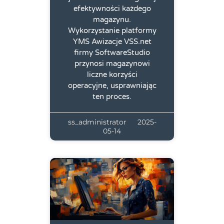
efektywności każdego
magazynu.
Wykorzystanie platformy
YMS Awizacje VSS.net
firmy SoftwareStudio
przynosi magazynowi
liczne korzyści
operacyjne, usprawniając
ten proces.
ss_administrator
2025-
05-14