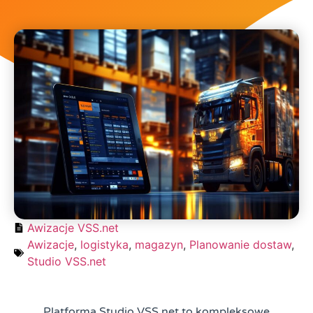
Awizacje VSS.net
Awizacje
,
logistyka
,
magazyn
,
Planowanie dostaw
,
Studio VSS.net
Platforma Studio VSS.net to kompleksowe