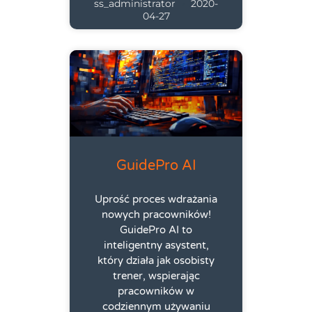
ss_administrator
2020-
04-27
GuidePro AI
Uprość proces wdrażania
nowych pracowników!
GuidePro AI to
inteligentny asystent,
który działa jak osobisty
trener, wspierając
pracowników w
codziennym używaniu