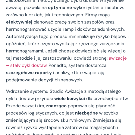
Zastosowanie metody stałego cyklu dostaw w systemie
awizacji pozwala na
optymalne
wykorzystanie zasobów,
zarówno ludzkich, jak i technicznych. Firmy mogą
efektywniej
planować pracę swoich zespołów oraz
harmonogramować użycie ramp i doków załadunkowych.
Automatyzacja tego procesu minimalizuje ryzyko błędów i
opóźnień, które często wynikają z ręcznego zarządzania
harmonogramami. Jeżeli chcesz dowiedzieć się więcej o
tej metodzie i jej zastosowaniu, odwiedź stronę:
awizacje
– stały cykl dostaw
. Ponadto, system dostarcza
szczegółowe raporty
i analizy, które wspierają
podejmowanie decyzji biznesowych.
Wdrożenie systemu Studio Awizacje z metodą stałego
cyklu dostaw przynosi
wiele korzyści
dla przedsiębiorstw.
Przede wszystkim,
znacząco
poprawia się płynność
procesów logistycznych, co jest
niezbędne
w szybko
zmieniającym się środowisku rynkowym. Zmniejsza się
również ryzyko wystąpienia zatorów na magazynach i
opóźnień w dostawach, co wpływa na lepszą reputację