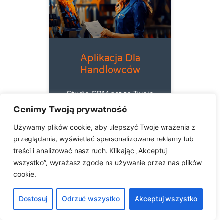
Aplikacja Dla
Handlowców
Studio CRM.net to Twoje
centrum zarządzania
Cenimy Twoją prywatność
relacjami z klientami.
Zwiększasz efektywność
Używamy plików cookie, aby ulepszyć Twoje wrażenia z
pracy handlowców,
przeglądania, wyświetlać spersonalizowane reklamy lub
zapewniając im dostęp
treści i analizować nasz ruch. Klikając „Akceptuj
do pełnej historii
wszystko”, wyrażasz zgodę na używanie przez nas plików
kontaktów i
cookie.
automatycznych
przypomnień. Dzięki
Dostosuj
Odrzuć wszystko
Akceptuj wszystko
temu budujesz trwałe
relacje, personalizujesz