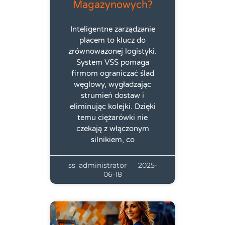
Magazynowych?
Inteligentne zarządzanie
placem to klucz do
zrównoważonej logistyki.
System VSS pomaga
firmom ograniczać ślad
węglowy, wygładzając
strumień dostaw i
eliminując kolejki. Dzięki
temu ciężarówki nie
czekają z włączonym
silnikiem, co
ss_administrator
2025-
06-18