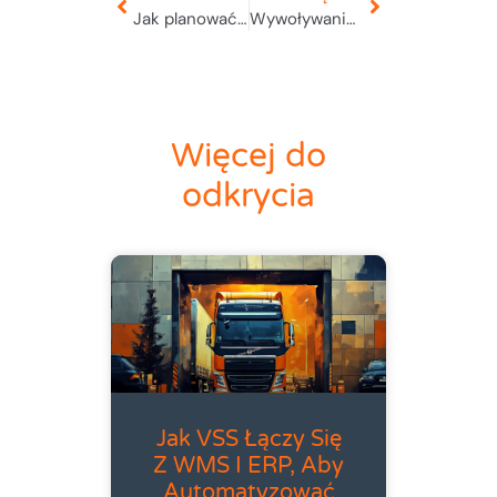
Jak planować trasy dla flot mieszanych z dieslami, LNG i pojazdami elektrycznymi jednocześnie?
Wywoływanie funkcji SAP z poziomu systemu WMS
Więcej do
odkrycia
Jak VSS Łączy Się
Z WMS I ERP, Aby
Automatyzować