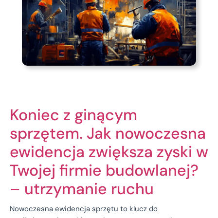
Koniec z ginącym
sprzętem. Jak nowoczesna
ewidencja zwiększa zyski w
Twojej firmie budowlanej?
– utrzymanie ruchu
Nowoczesna ewidencja sprzętu to klucz do