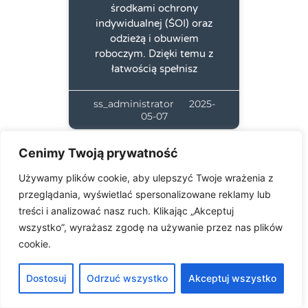
środkami ochrony
indywidualnej (ŚOI) oraz
odzieżą i obuwiem
roboczym. Dzięki temu z
łatwością spełnisz
ss_administrator
2025-
05-07
Cenimy Twoją prywatność
Używamy plików cookie, aby ulepszyć Twoje wrażenia z
przeglądania, wyświetlać spersonalizowane reklamy lub
treści i analizować nasz ruch. Klikając „Akceptuj
wszystko”, wyrażasz zgodę na używanie przez nas plików
cookie.
Raporty Pracy
Dostosuj
Odrzuć wszystko
Akceptuj wszystko
Handlowców