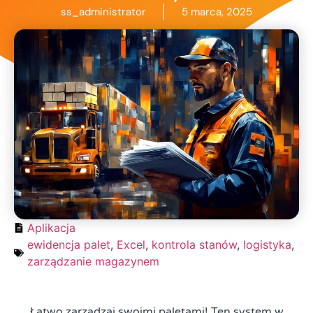
ss_administrator
5 marca, 2025
Aplikacja
ewidencja palet
,
Excel
,
kontrola stanów
,
logistyka
,
zarządzanie magazynem
Łatwo zarządzaj swoimi paletami! Ten system w