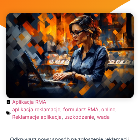
Aplikacja RMA
aplikacja reklamacje
,
formularz RMA
,
online
,
Reklamacje aplikacja
,
uszkodzenie
,
wada
Odkrywasz nowy sposób na zgłoszenie reklamacji.